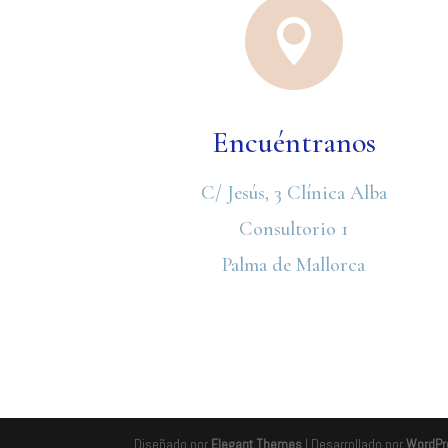

Encuéntranos
C/ Jesús, 3 Clínica Alba
Consultorio 1
Palma de Mallorca
Diseñado por
Elegant Themes
| Desarrollado por
WordPr