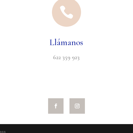

Llámanos
622 359 923
ess