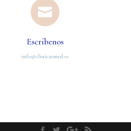

Escríbenos
info@clinicasmed.es